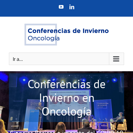
Saltar
YouTube
LinkedIn
al
contenido
Ir a...
Conferencias de
Invierno en
Oncología