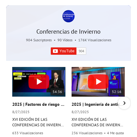
Conferencias de Invierno
904 Suscriptores
•
90 Vídeos
•
176K Visualizaciones
54:36
52:16
2025 | Factores de riesgo modificables en cáncer: Evidencias actuales
2025 | Ingeniería de anticuerpos anti-Tn – Bases de la Inmunoviroterapia
8/27/2025
8/27/2025
XVI EDICIÓN DE LAS
XVI EDICIÓN DE LAS
CONFERENCIAS DE INVIERNO
CONFERENCIAS DE INVIERNO
EN ONCOLOGÍA
EN ONCOLOGÍA
633 Visualizaciones
236 Visualizaciones
•
4 Me gusta
Dr. Álvaro Ronco
Dr. Eduardo Osinaga