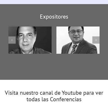
Expositores
co
Dr. Victor Caceros
Dra. Pilar Moreno
Visita nuestro canal de Youtube para ver
todas las Conferencias