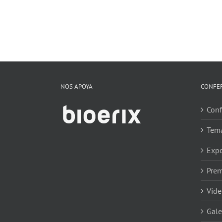
NOS APOYA
CONFE
Conf
Tem
Expo
Prem
Vide
Gale