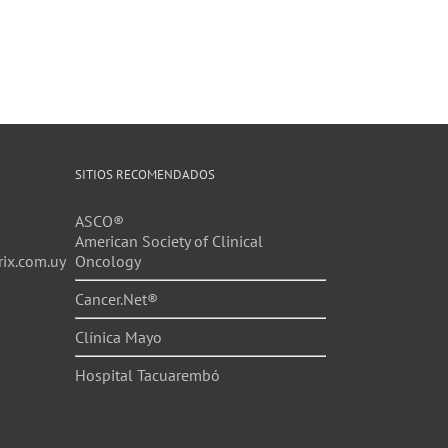
SITIOS RECOMENDADOS
ASCO®
American Society of Clinical
ix.com.uy
Oncology
Cancer.Net®
Clínica Mayo
Hospital Tacuarembó