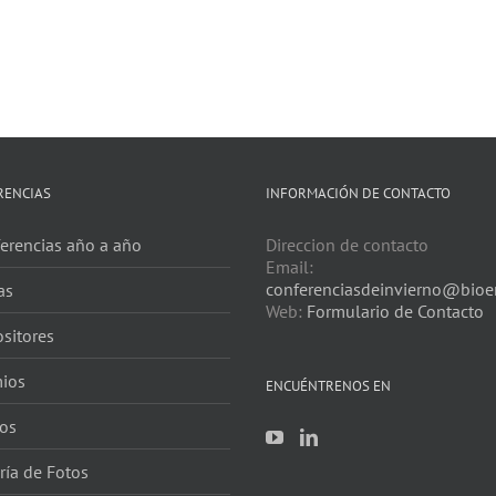
RENCIAS
INFORMACIÓN DE CONTACTO
erencias año a año
Direccion de contacto
Email:
conferenciasdeinvierno@bioer
as
Web:
Formulario de Contacto
sitores
ios
ENCUÉNTRENOS EN
os
ría de Fotos