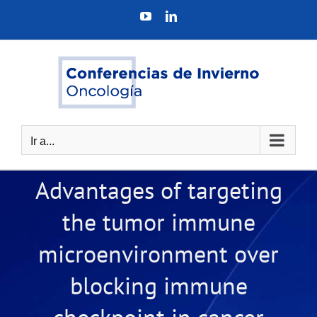
Saltar
YouTube
LinkedIn
al
contenido
Ir a...
Advantages of targeting
the tumor immune
microenvironment over
blocking immune