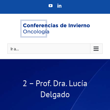
Saltar
YouTube
LinkedIn
al
contenido
Ir a...
2 – Prof. Dra. Lucía
Delgado