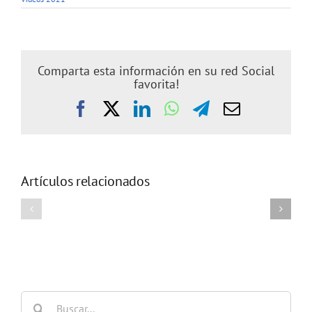
Comparta esta información en su red Social
favorita!
Facebook
X
LinkedIn
WhatsApp
Telegram
Correo
electrónic
Artículos relacionados
1
3
–
–
Apertura
Marcelo
y
Hill.
Gonzalo
MD,
Moratorio
PhD
PhD
Buscar: