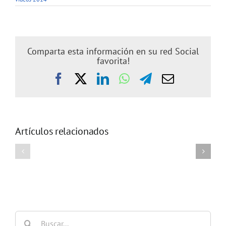
Comparta esta información en su red Social
favorita!
Facebook
X
LinkedIn
WhatsApp
Telegram
Correo
electrónic
Artículos relacionados
Video
Video
2014_4
2014_3
Buscar: