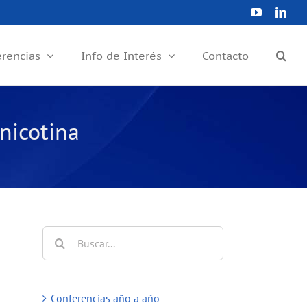
YouTube
Link
erencias
Info de Interés
Contacto
 nicotina
Buscar:
Conferencias año a año