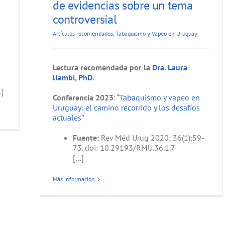
de evidencias sobre un tema
controversial
Artículos recomendados
,
Tabaquismo y Vapeo en Uruguay
Lectura recomendada por la
Dra. Laura
llambí, PhD
.
]
Conferencia 2023
:
“Tabaquismo y vapeo en
Uruguay: el camino recorrido y los desafíos
actuales”
Fuente:
Rev Méd Urug 2020; 36(1):59-
73. doi: 10.29193/RMU.36.1.7
[…]
Más información