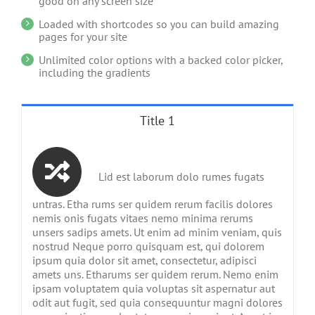
good on any screen size
Loaded with shortcodes so you can build amazing
pages for your site
Unlimited color options with a backed color picker,
including the gradients
Title 1
Lid est laborum dolo rumes fugats
untras. Etha rums ser quidem rerum facilis dolores
nemis onis fugats vitaes nemo minima rerums
unsers sadips amets. Ut enim ad minim veniam, quis
nostrud Neque porro quisquam est, qui dolorem
ipsum quia dolor sit amet, consectetur, adipisci
amets uns. Etharums ser quidem rerum. Nemo enim
ipsam voluptatem quia voluptas sit aspernatur aut
odit aut fugit, sed quia consequuntur magni dolores