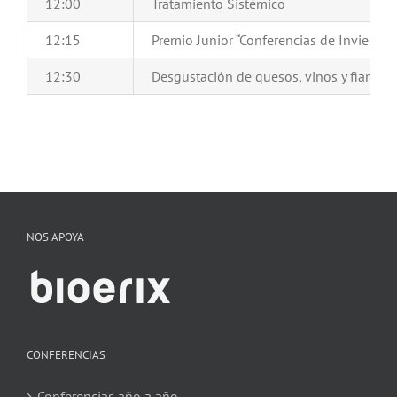
12:00
Tratamiento Sistémico
12:15
Premio Junior “Conferencias de Invierno
12:30
Desgustación de quesos, vinos y fiambre
NOS APOYA
CONFERENCIAS
Conferencias año a año