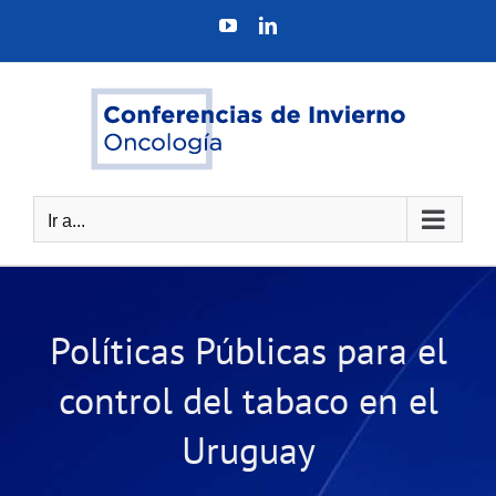
Saltar
YouTube
LinkedIn
al
contenido
Ir a...
Políticas Públicas para el
control del tabaco en el
Uruguay