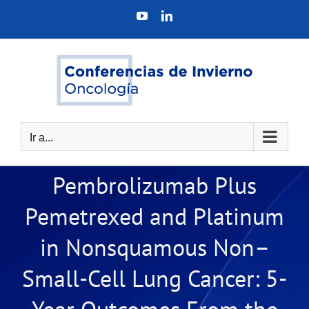
Saltar
YouTube
LinkedIn
al
contenido
Ir a...
Pembrolizumab Plus
Pemetrexed and Platinum
in Nonsquamous Non–
Small-Cell Lung Cancer: 5-