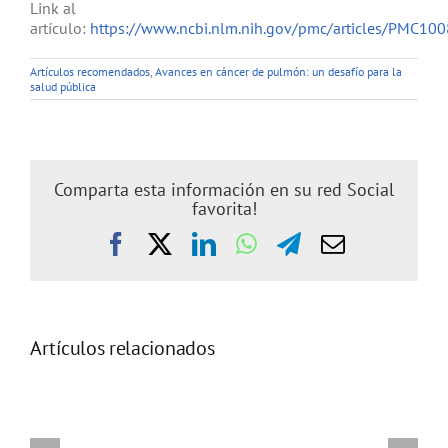
Link al
artículo:
https://www.ncbi.nlm.nih.gov/pmc/articles/PMC10
Artículos recomendados
,
Avances en cáncer de pulmón: un desafío para la
salud pública
Comparta esta información en su red Social
favorita!
Facebook
X
LinkedIn
WhatsApp
Telegram
Correo
electrónic
Artículos relacionados
Hot
Hormonal
infusions
and
and
metabolic
risk
modulation
of
through