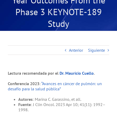
Year Outcomes From the
Phase 3 KEYNOTE-189
Study
Anterior
Siguiente
Lectura recomendada por el
Dr. Mauricio Cuello
.
Conferencia 2023
:
“Avances en cáncer de pulmón: un
desafío para la salud pública”
Autores
: Marina C. Garassino, et all.
Fuente
: J Clin Oncol. 2023 Apr 10; 41(11): 1992–
1998.