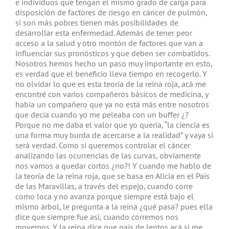
e individuos que tengan el mismo grado de carga para
disposición de factores de riesgo en cáncer de pulmón,
si son más pobres tienen más posibilidades de
desarrollar esta enfermedad.
Además de tener peor
acceso a la salud y otro montón de factores que van a
influenciar sus pronósticos y que deben ser combatidos.
Nosotros hemos hecho un paso muy importante en esto,
es verdad que el beneficio lleva tiempo en recogerlo. Y
no olvidar lo que es esta teoría de la reina roja, acá me
encontré con varios compañeros básicos de medicina, y
había un compañero que ya no está más entre nosotros
que decía cuando yo me peleaba con un buffer ¿?
Porque no me daba el valor que yo quería, “la ciencia es
una forma muy burda de acercarse a la realidad” y vaya si
será verdad. Como si queremos controlar el cáncer
analizando las ocurrencias de las curvas, obviamente
nos vamos a quedar cortos ¿no?! Y cuando me hablo de
la teoría de la reina roja, que se basa en Alicia en el País
de las Maravillas, a través del espejo, cuando corre
como loca y no avanza porque siempre está bajo el
mismo árbol, le pregunta a la reina ¿qué pasa? pues ella
dice que siempre fue así, cuando corremos nos
movemos. Y la reina dice que país de lentos acá si me