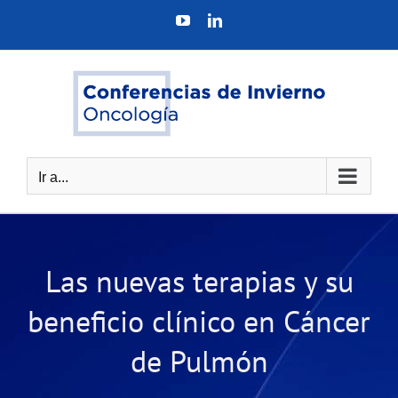
Saltar
YouTube
LinkedIn
al
contenido
Ir a...
Las nuevas terapias y su
beneficio clínico en Cáncer
de Pulmón