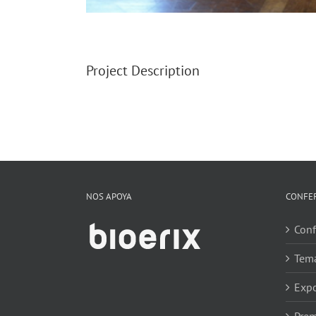
Project Description
NOS APOYA
CONFE
Conf
Tem
Expo
Prem