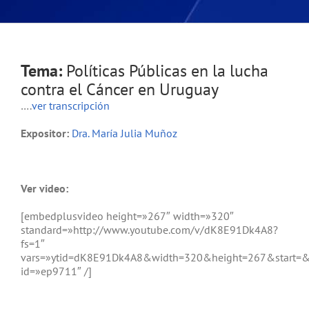
Tema:
Políticas Públicas en la lucha
contra el Cáncer en Uruguay
….
ver transcripción
Expositor:
Dra. María Julia Muñoz
Ver video:
[embedplusvideo height=»267″ width=»320″
standard=»http://www.youtube.com/v/dK8E91Dk4A8?
fs=1″
vars=»ytid=dK8E91Dk4A8&width=320&height=267&start=
id=»ep9711″ /]