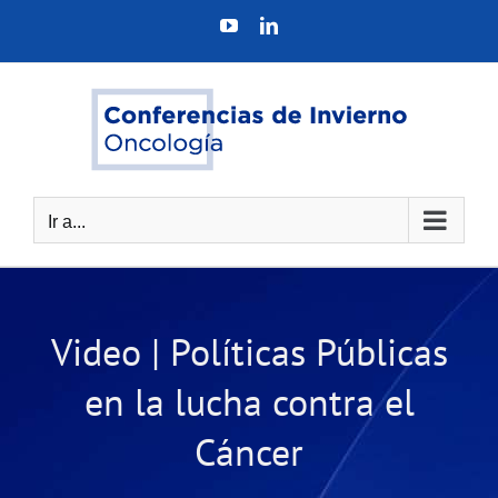
Saltar
YouTube
LinkedIn
al
contenido
Ir a...
Video | Políticas Públicas
en la lucha contra el
Cáncer