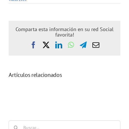
Comparta esta información en su red Social
favorita!
Facebook
X
LinkedIn
WhatsApp
Telegram
Correo
electrónic
Artículos relacionados
Video
Video
2011|Cáncer
2011|Cáncer
de
de
Ovario,
cuello
biomarcadores
de
y
útero
detección
Buscar: