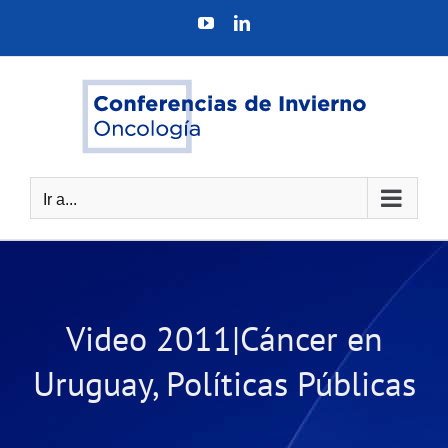
Saltar
YouTube
LinkedIn
al
contenido
Ir a...
Video 2011|Cáncer en
Uruguay, Políticas Públicas